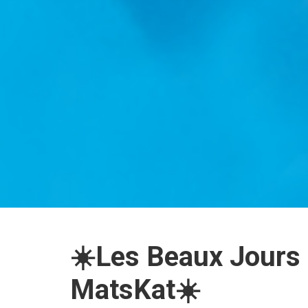
☀️Les Beaux Jours
MatsKat☀️