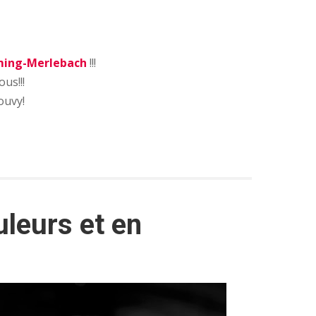
ming-Merlebach
!!!
us!!!
ouvy!
uleurs et en